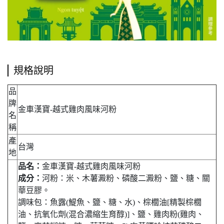
規格說明
品
牌
金車漢寶-越式雞肉風味河粉
名
稱
產
台灣
地
品名：
金車漢寶-越式雞肉風味河粉
成分：
河粉：米、木薯澱粉、磷酸二澱粉、鹽、糖、關
華豆膠。
調味包：魚露(鯷魚、鹽、糖、水)、棕櫚油[精製棕櫚
油、抗氧化劑(混合濃縮生育醇)]、鹽、雞肉粉(雞肉、