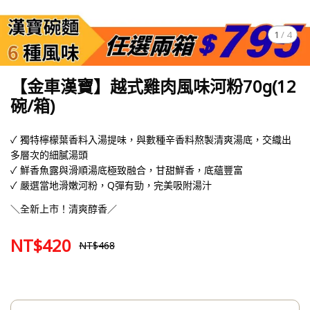
1
/
4
【金車漢寶】越式雞肉風味河粉70g(12
碗/箱)
✓ 獨特檸檬葉香料入湯提味，與數種辛香料熬製清爽湯底，交織出
多層次的細膩湯頭
✓ 鮮香魚露與滑順湯底極致融合，甘甜鮮香，底蘊豐富
✓ 嚴選當地滑嫩河粉，Q彈有勁，完美吸附湯汁
＼全新上市！清爽醇香／
NT$420
NT$468