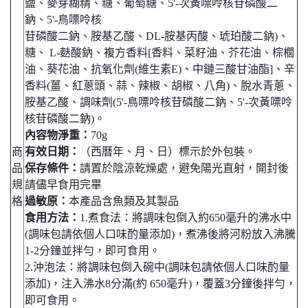
鹽、麥芽糊精、糖、葡萄糖、5'-次黃嘌呤核苷磷酸二
鈉、5'-鳥嘌呤核
苷磷酸二鈉、胺基乙酸、DL-胺基丙酸、琥珀酸二鈉)、
糖、 L-麩酸鈉、複方香料[香料、菜籽油、芥花油、棕櫚
油、葵花油、抗氧化劑(維生素E)、中鏈三酸甘油酯]、辛
香料(薑、紅蔥頭、蒜、辣椒、胡椒、八角)、脫水青蔥、
胺基乙酸、調味劑(5'-鳥嘌呤核苷磷酸二鈉、5'-次黃嘌呤
核苷磷酸二鈉)。
內容物淨重：
70g
商
有效日期：
（西曆年、月、日）標示於外包裝。
品
保存條件：
請置於陰涼乾燥處，避免陽光直射，開封後
規
請儘早食用完畢
格
過敏原：
本產品含魚類及其製品
食用方法：
1.煮食法：將調味包倒入約650毫升的沸水中
(調味包請依個人口味酌量添加)，煮沸後將河粉放入沸騰
1-2分鐘並拌勻，即可食用。
2.沖泡法：將調味包倒入碗中(調味包請依個人口味酌量
添加)，注入沸水8分滿(約 650毫升)，覆蓋3分鐘後拌勻，
即可食用。