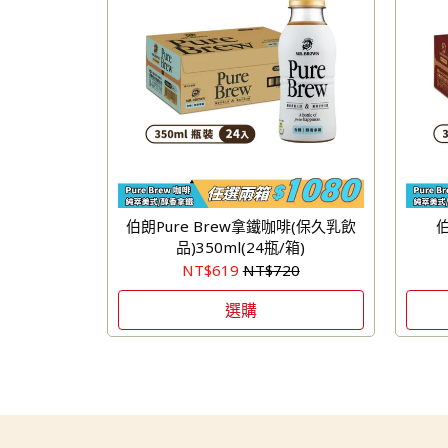
伯朗Pure Brew拿鐵咖啡(保久乳飲
伯
品)350ml(24瓶/箱)
NT$619
NT$720
選購