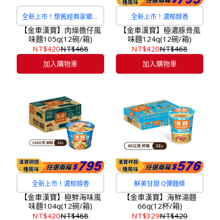
全新上市！懷舊經典家鄉肉
全新上市！濃郁醇香
燥風味
【金車漢寶】肉燥擔仔風
【金車漢寶】極濃豚骨風
味麵105g(12碗/箱)
味麵124g(12碗/箱)
NT$420
NT$468
NT$420
NT$468
加入購物車
加入購物車
全新上市！濃郁醇香
鮮美甘甜 Q彈麵條
【金車漢寶】極鮮海味風
【金車漢寶】海鮮湯麵
味麵104g(12碗/箱)
66g(12杯/箱)
NT$420
NT$468
NT$329
NT$420