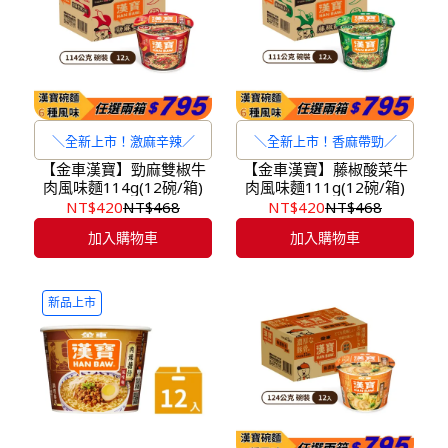
＼全新上市！激麻辛辣／
＼全新上市！香麻帶勁／
【金車漢寶】勁麻雙椒牛
【金車漢寶】藤椒酸菜牛
肉風味麵114g(12碗/箱)
肉風味麵111g(12碗/箱)
NT$420
NT$468
NT$420
NT$468
加入購物車
加入購物車
新品上市