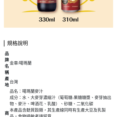
規格說明
品
牌
金車/噶瑪蘭
名
稱
產
台灣
地
品名：噶瑪蘭麥汁
成分：水、大麥芽濃縮汁（葡萄糖-果糖糖漿、麥芽抽出
物、麥汁、啤酒花、乳酸）、砂糖、二氧化碳
本產品含麩質穀類，其生產線同時有生產大豆及乳製
商
品，食物過敏者請留意