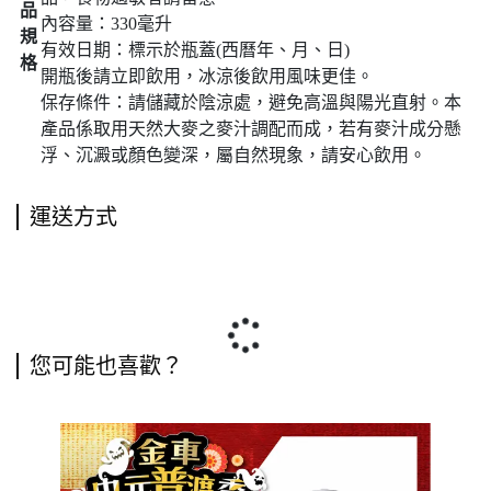
品
內容量：330毫升
規
有效日期：標示於瓶蓋(西曆年、月、日)
格
開瓶後請立即飲用，冰涼後飲用風味更佳。
保存條件：請儲藏於陰涼處，避免高溫與陽光直射。本
產品係取用天然大麥之麥汁調配而成，若有麥汁成分懸
浮、沉澱或顏色變深，屬自然現象，請安心飲用。
運送方式
您可能也喜歡？