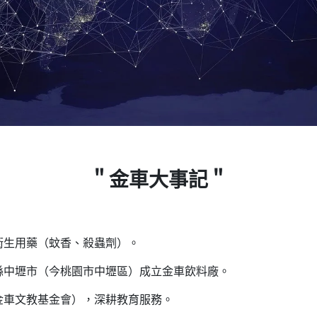
＂金車大事記＂
衛生用藥（蚊香、殺蟲劑）。
縣中壢市（今桃園市中壢區）成立金車飲料廠。
金車文教基金會），深耕教育服務。