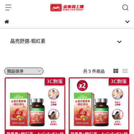
晶亮舒適-蝦紅素
共 5 件商品